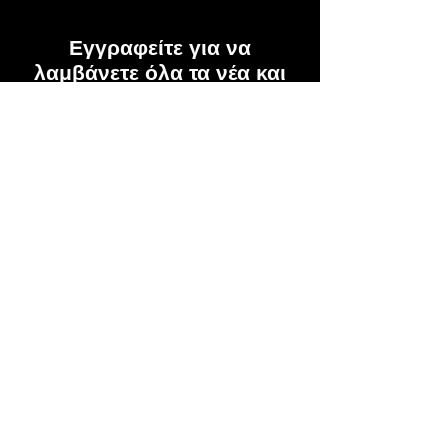
Εγγραφείτε για να
λαμβάνετε όλα τα νέα και
τις προσφορές μας
Sign Up!
© 2023 Mentirosa Ι.Κ.Ε.